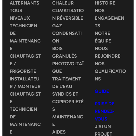
ALTERNANTS
CHALEUR
HISTOIRE
TOUS
CLIMATISATIO
NOS
NIVEAUX
N RÉVERSIBLE
ENGAGEMEN
TECHNICIEN
GAZ
TS
DE
CONDENSATI
NOTRE
MAINTENANC
ON
ÉQUIPE
E
BOIS
NOUS
CHAUFFAGIST
GRANULÉS
REJOINDRE
E /
PHOTOVOLTAÏ
NOS
FRIGORISTE
QUE
QUALIFICATIO
INSTALLATEU
TRAITEMENT
NS
R / MONTEUR
DE L’EAU
GUIDE
CHAUFFAGIST
SYNDICS ET
E
COPROPRIÉTÉ
PRISE DE
TECHNICIEN
S
RENDEZ-
DE
MAINTENANC
VOUS
MAINTENANC
E
J’AI UN
E
AIDES
PROJET