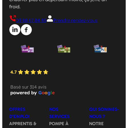
froid.
03 88 67 84 85
Prendre rendez-vous
4.7
Basé sur 314 avis
powered by
G
o
o
g
l
e
OFFRES
NOS
QUI SOMMES-
D’EMPLOI
SERVICES
NOUS ?
APPRENTIS &
POMPE À
NOTRE