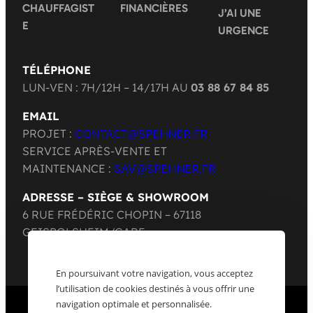
CHAUFFAGIST
FINANCIÈRES
J’AI UNE
E
URGENCE
TÉLÉPHONE
LUN-VEN : 7H/12H – 14/17H AU
03 88 67 84 85
EMAIL
PROJET :
CONTACT@SPEHNER.FR
SERVICE APRÈS-VENTE ET
MAINTENANCE :
SAV@SPEHNER.FR
ADRESSE – SIÈGE & SHOWROOM
6 RUE FRÉDÉRIC CHOPIN – 67118
GEISPOLSHEIM/GARE
En poursuivant votre navigation, vous acceptez
l’utilisation de cookies destinés à vous offrir une
navigation optimale et personnalisée.